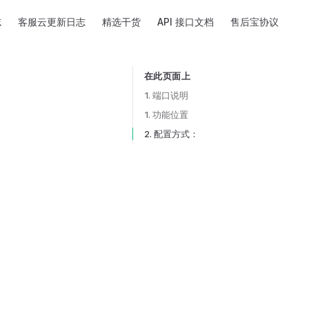
志
客服云更新日志
精选干货
API 接口文档
售后宝协议
在此页面上
Table of Contents for current page
1. 端口说明
1. 功能位置
2. 配置方式：