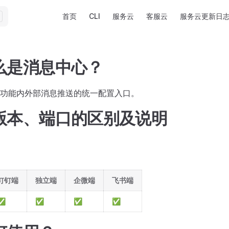
Main Navigation
首页
CLI
服务云
客服云
服务云更新日
么是消息中心？
功能内外部消息推送的统一配置入口。
版本、端口的区别及说明
钉钉端
独立端
企微端
飞书端
✅
✅
✅
✅