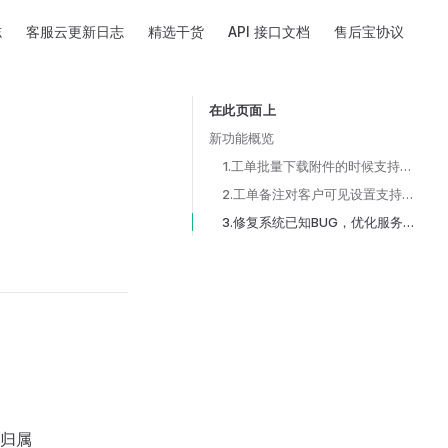
志
客服云更新日志
精选干货
API 接口文档
售后宝协议
在此页面上
Table of Contents for current page
新功能概览
1.工单批量下载附件的时候支持字段名称命名分类
2.工单备注对客户可见设置支持全部可见
3.修复系统已知BUG，优化服务性能。
归属