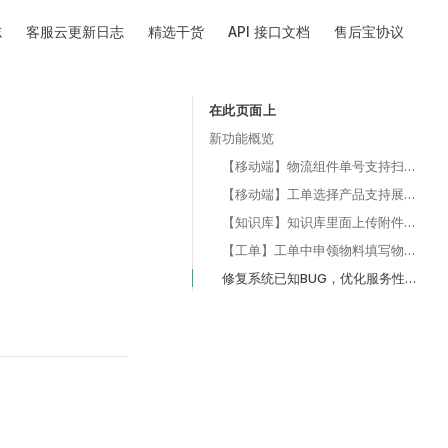
志
客服云更新日志
精选干货
API 接口文档
售后宝协议
在此页面上
Table of Contents for current page
新功能概览
【移动端】物流组件单号支持扫码录入
【移动端】工单选择产品支持展示自定义字段
【知识库】知识库里面上传附件数量增加至30个
【工单】工单中申领物料填写物流信息时默认带入工单内客户的地址信息
修复系统已知BUG，优化服务性能。