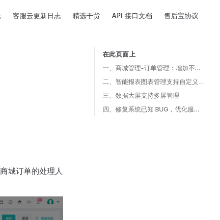
志
客服云更新日志
精选干货
API 接口文档
售后宝协议
在此页面上
Table of Contents for current page
一、商城管理-订单管理：增加不同订单状态的数字统计
二、智能报表图表管理支持自定义分组
三、数据大屏支持多屏管理
四、修复系统已知 BUG，优化服务性能
商城订单的处理人