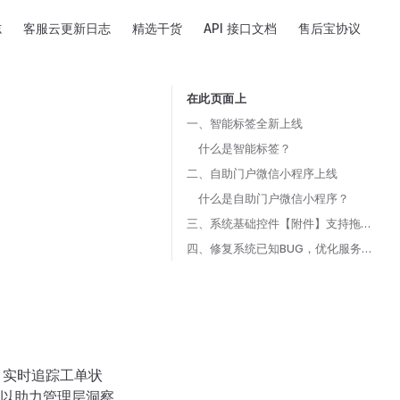
志
客服云更新日志
精选干货
API 接口文档
售后宝协议
在此页面上
Table of Contents for current page
一、智能标签全新上线
什么是智能标签？
二、自助门户微信小程序上线
什么是自助门户微信小程序？
三、系统基础控件【附件】支持拖拽和打包下载
四、修复系统已知BUG，优化服务性能
，实时追踪工单状
以助力管理层洞察