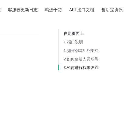
志
客服云更新日志
精选干货
API 接口文档
售后宝协议
在此页面上
Table of Contents for current page
1. 端口说明
1. 如何创建组织架构
2.如何创建人员账号
3.如何进行权限设置