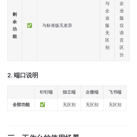
与
企
企
业
剩
业
版
余
✅
与标准版无差异
版
仅
功
无
语
能
区
言
别
区
分
2. 端口说明
钉钉端
独立端
企微端
飞书端
全部功能
✅
无区别
无区别
无区别