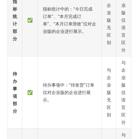
指
企
业
标
指标统计中的：“今日完成
业
版
统
订单”、“本月完成订
✅
版
仅
计
单”、“本月订单营收”仅对企
无
语
部
业版的企业进行展示。
区
言
分
别
区
分
与
与
企
待
企
业
办
待办事项中：“待发货”订单
业
版
事
✅
仅对企业版的企业进行展
版
仅
项
示。
无
语
部
区
言
分
别
区
分
与