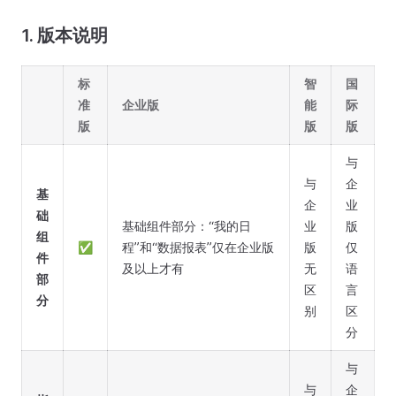
1. 版本说明
标
智
国
准
企业版
能
际
版
版
版
与
与
企
基
企
业
础
基础组件部分：“我的日
业
版
组
✅
程”和“数据报表”仅在企业版
版
仅
件
及以上才有
无
语
部
区
言
分
别
区
分
与
与
企